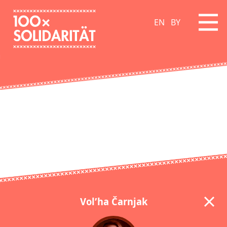
EN
BY
Vol’ha Čarnjak