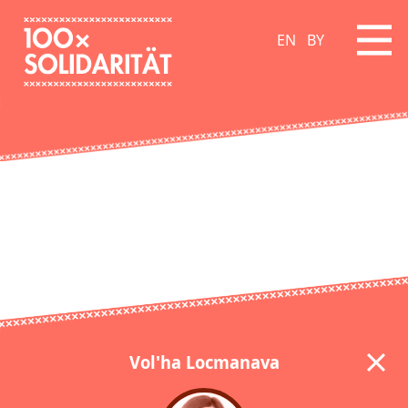
EN
BY
Vol'ha Locmanava