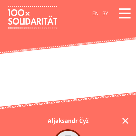
EN
BY
Aljaksandr Čyž