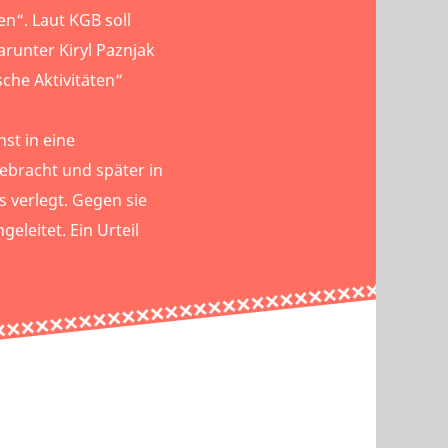
n“. Laut KGB soll
runter Kiryl Paznjak
sche Aktivitäten“
st in eine
ebracht und später in
 verlegt. Gegen sie
eleitet. Ein Urteil