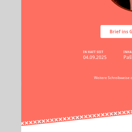
Brief ins
IN HAFT SEIT
INHA
04.09.2025
Paš
Weitere Schreibweise 