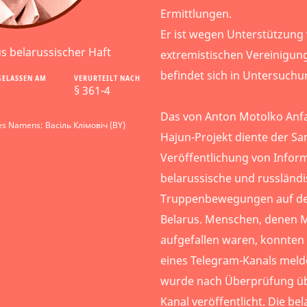
Ermittlungen.
Er ist wegen Unterstützung 
us belarussischer Haft
extremistischen Vereinigun
befindet sich in Untersuchu
GELASSEN AM
VERURTEILT NACH
§ 361-4
Das von Anton Motolko Anf
es Namens: Васіль Клімовіч (BY)
Hajun-Projekt diente der 
Veröffentlichung von Infor
belarussische und russländ
Truppenbewegungen auf de
Belarus. Menschen, denen M
aufgefallen waren, konnten
eines Telegram-Kanals meld
wurde nach Überprüfung üb
Kanal veröffentlicht. Die b