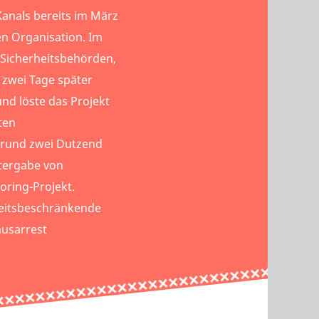
Kanals bereits im März
en Organisation. Im
 Sicherheitsbehörden,
 zwei Tage später
nd löste das Projekt
ten
 rund zwei Dutzend
tergabe von
oring-Projekt.
heitsbeschränkende
usarrest