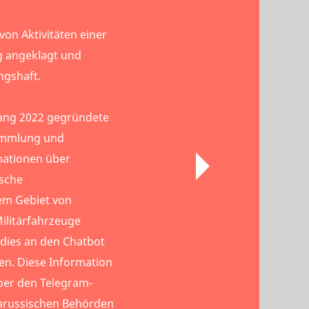
von Aktivitäten einer
g angeklagt und
ngshaft.
ang 2022 gegründete
Sammlung und
mationen über
ische
m Gebiet von
ilitärfahrzeuge
 dies an den Chatbot
en. Diese Information
er den Telegram-
elarussischen Behörden