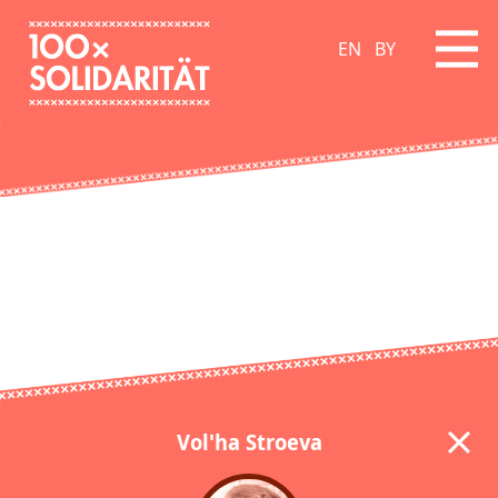
EN
BY
Vol'ha Stroeva