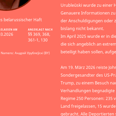
Urubleŭski wurde zu einer Ha
Genauere Informationen zu
us belarussischer Haft
der Anschuldigungen oder 
bislang nicht bekannt.
GELASSEN AM
ANGEKLAGT NACH
03.2026
§§ 369, 368,
Im April 2025 wurde er in di
361-1, 130
die sich angeblich an extrem
beteiligt haben sollen, au
s Namens: Андрэй Урублеўскі (BY)
Am 19. März 2026 reiste Joh
Sondergesandter des US-Pr
Trump, zu einem Besuch nac
Verhandlungen begnadigte 
Regime 250 Personen: 235 
Land freigelassen, 15 wurde
gebracht. Alle Deportierten