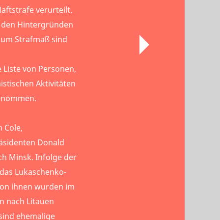
ftstrafe verurteilt.
 den Hintergründen
zum Strafmaß sind
e Liste von Personen,
istischen Aktivitäten
fgenommen.
n Cole,
äsidenten Donald
h Minsk. Infolge der
das Lukaschenko-
von ihnen wurden im
n nach Litauen
 sind ehemalige