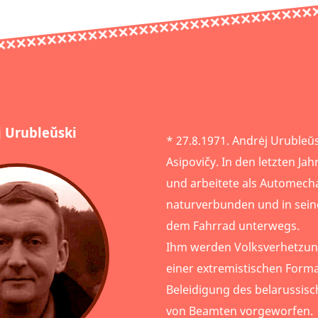
 Urubleŭski
* 27.8.1971. Andrėj Urubleŭ
Asipovičy. In den letzten Jah
und arbeitete als Automechan
naturverbunden und in seine
dem Fahrrad unterwegs.
Ihm werden Volksverhetzung
einer extremistischen Forma
Beleidigung des belarussis
von Beamten vorgeworfen.