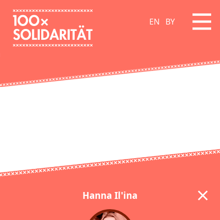
EN
BY
Hanna Il'ina