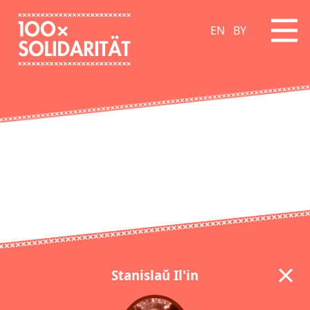
EN
BY
Stanislaŭ Il'in