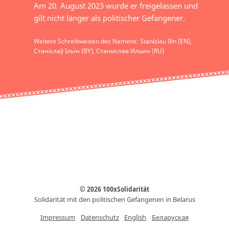
Am 20. August 2023 wurde er freigelassen und
gilt nicht länger als politischer Gefangener.
Weitere Schreibweisen des Namens: Stanislau Ilin (EN),
Станіслаў Ільін (BY), Станислав Ильин (RU)
© 2026 100xSolidarität
Solidarität mit den politischen Gefangenen in Belarus
Impressum
Datenschutz
English
Беларуская