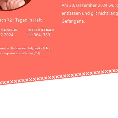
Am 30. Dezember 2024 wurde
entlassen und gilt nicht läng
ach 721 Tagen in Haft
Gefangene.
GELASSEN AM
VERURTEILT NACH
12.2024
§§ 364, 369
amens: Katsiaryna Kalybenka (EN),
Екатерина Колыбенко (RU)