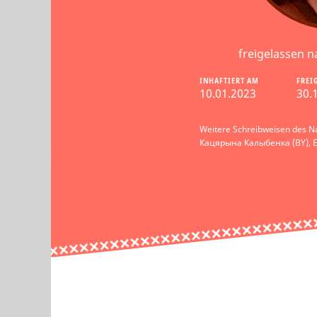
freigelassen n
INHAFTIERT AM
FREI
10.01.2023
30.
Weitere Schreibweisen des N
Кацярына Калыбенка (BY), 