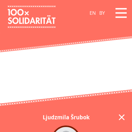
EN
BY
Ljudzmila Šrubok