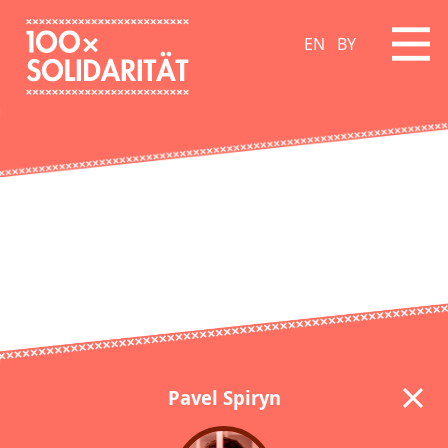
EN
BY
Pavel Spiryn