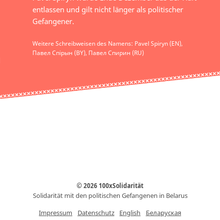
entlassen und gilt nicht länger als politischer
Gefangener.
Weitere Schreibweisen des Namens: Pavel Spiryn (EN),
Павел Спірын (BY), Павел Спирин (RU)
© 2026 100xSolidarität
Solidarität mit den politischen Gefangenen in Belarus
Impressum
Datenschutz
English
Беларуская