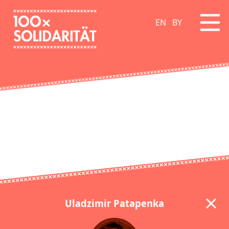
EN
BY
Uladzimir Patapenka