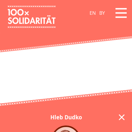
EN
BY
Hleb Dudko