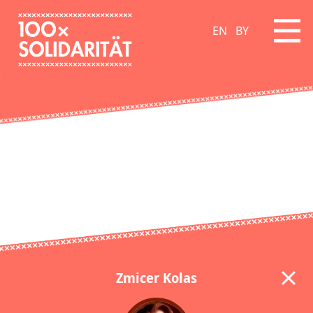
EN
BY
Zmicer Kolas